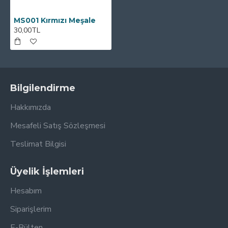
MS001 Kırmızı Meşale
30,00TL
Bilgilendirme
Hakkımızda
Mesafeli Satış Sözleşmesi
Teslimat Bilgisi
Üyelik İşlemleri
Hesabım
Siparişlerim
E-Bülten