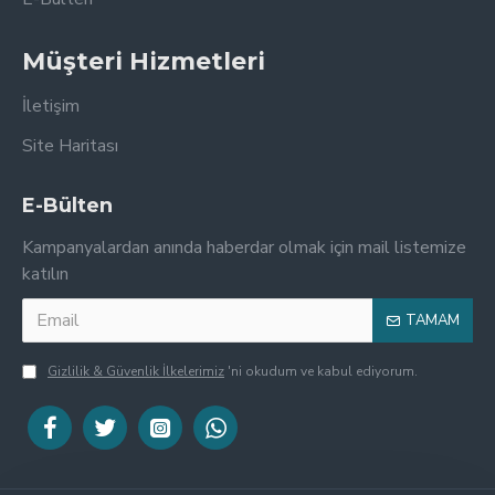
Müşteri Hizmetleri
İletişim
Site Haritası
E-Bülten
Kampanyalardan anında haberdar olmak için mail listemize
katılın
TAMAM
Gizlilik & Güvenlik İlkelerimiz
'ni okudum ve kabul ediyorum.