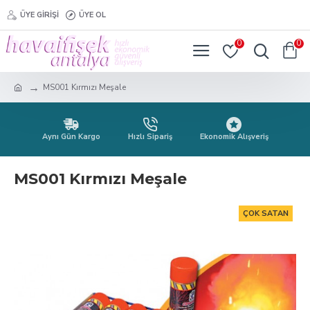
ÜYE GIRIŞI
ÜYE OL
0
0
MS001 Kırmızı Meşale
Aynı Gün Kargo
Hızlı Sipariş
Ekonomik Alışveriş
MS001 Kırmızı Meşale
ÇOK SATAN