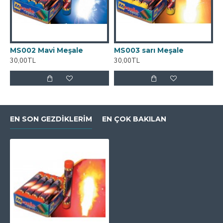
MS002 Mavi Meşale
MS003 sarı Meşale
M
30,00TL
30,00TL
3
EN SON GEZDIKLERIM
EN ÇOK BAKILAN