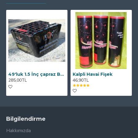
49'luk 1.5 İnç çapraz Batarya
Kalpli Havai Fişek
285,00TL
46,90TL
Bilgilendirme
Hakkımızda