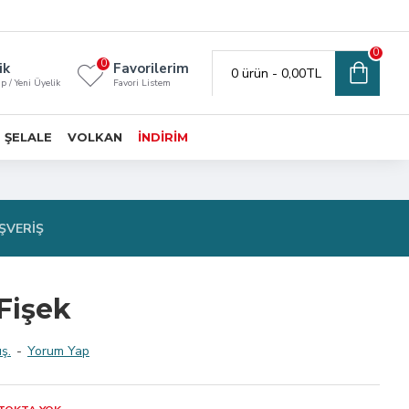
0
0
ik
Favorilerim
0 ürün - 0,00TL
ap / Yeni Üyelik
Favori Listem
ŞELALE
VOLKAN
İNDIRIM
ŞVERIŞ
 Fişek
ş.
-
Yorum Yap