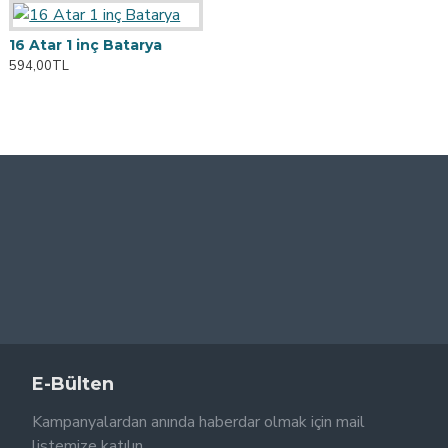
16 Atar 1 inç Batarya
594,00TL
E-Bülten
Kampanyalardan anında haberdar olmak için mail
listemize katılın