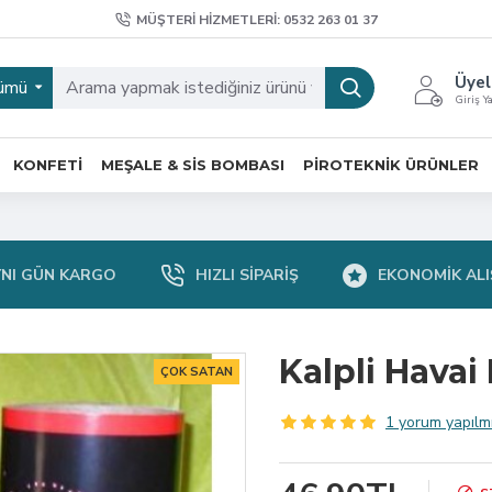
MÜŞTERI HIZMETLERI: 0532 263 01 37
Üyel
ümü
Giriş Y
KONFETI
MEŞALE & SIS BOMBASI
PIROTEKNIK ÜRÜNLER
YNI GÜN KARGO
HIZLI SIPARIŞ
EKONOMIK ALI
Kalpli Havai
ÇOK SATAN
1 yorum yapılmı