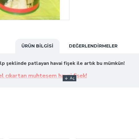
ÜRÜN BILGISI
DEĞERLENDIRMELER
lp şeklinde patlayan havai fişek ile artık bu mümkün!
l çıkartan muhteşem havai fişek!
 görsel şovunu izlemek!