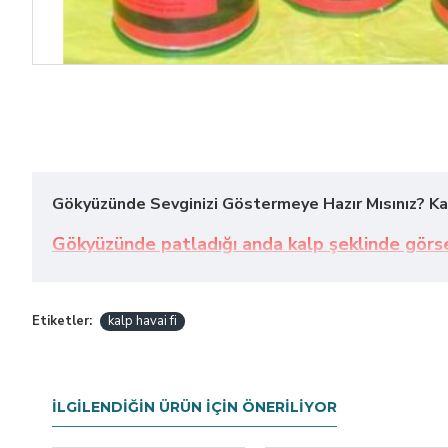
Gökyüzünde Sevginizi Göstermeye Hazır Mısınız?
Ka
Gökyüzünde patladığı anda kalp şeklinde görse
Tek yapmanız gereken fitilini ateşlemek ve benzersiz
Etiketler:
kalp havai fi
İLGILENDIĞIN ÜRÜN İÇIN ÖNERILIYOR