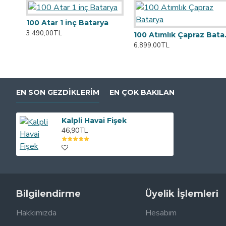
100 Atar 1 inç Batarya
3.490,00TL
100 A
6.899,00TL
EN SON GEZDIKLERIM
EN ÇOK BAKILAN
Kalpli Havai Fişek
46,90TL
Bilgilendirme
Üyelik İşlemleri
Hakkımızda
Hesabım