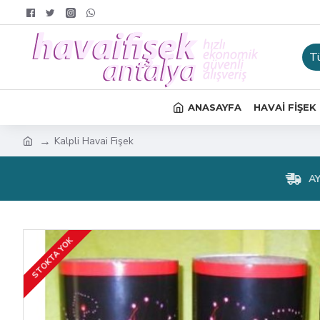
T
ANASAYFA
HAVAI FIŞEK
Kalpli Havai Fişek
A
STOKTA YOK