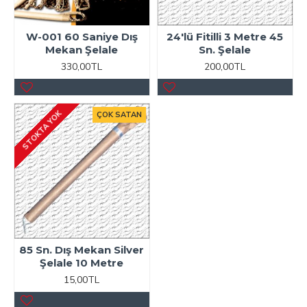
W-001 60 Saniye Dış
24'lü Fitilli 3 Metre 45
Mekan Şelale
Sn. Şelale
330,00TL
200,00TL
STOKTA YOK
ÇOK SATAN
85 Sn. Dış Mekan Silver
Şelale 10 Metre
15,00TL