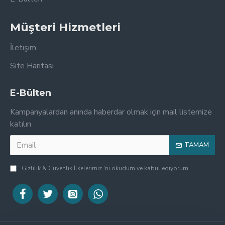
Müşteri Hizmetleri
İletişim
Site Haritası
E-Bülten
Kampanyalardan anında haberdar olmak için mail listemize
katılın
TAMAM
Gizlilik & Güvenlik İlkelerimiz
'ni okudum ve kabul ediyorum.