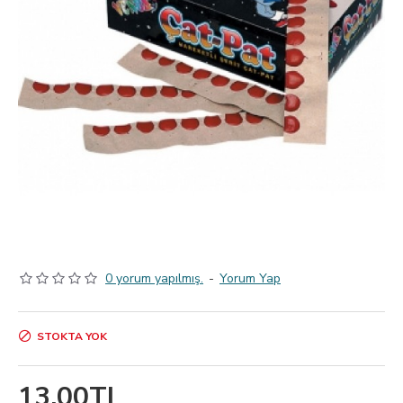
0 yorum yapılmış.
-
Yorum Yap
STOKTA YOK
13,00TL