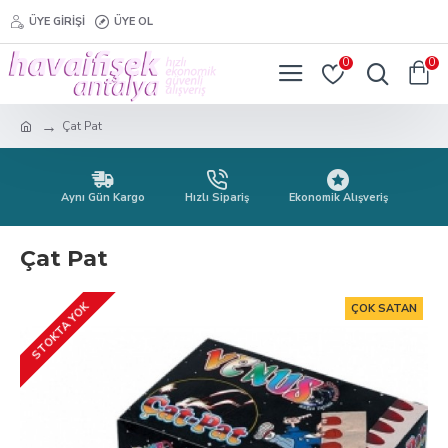
ÜYE GIRIŞI
ÜYE OL
0
0
Çat Pat
Aynı Gün Kargo
Hızlı Sipariş
Ekonomik Alışveriş
Çat Pat
STOKTA YOK
ÇOK SATAN