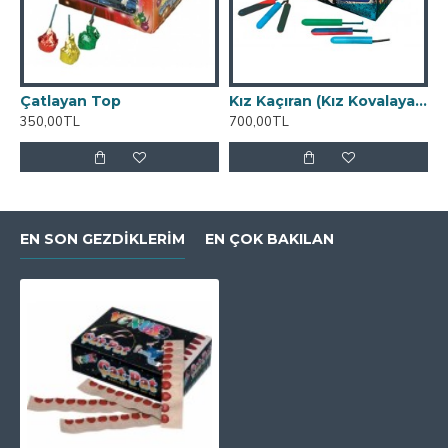
Çatlayan Top
Kız Kaçıran (Kız Kovalayan)
M
350,00TL
700,00TL
1
EN SON GEZDIKLERIM
EN ÇOK BAKILAN