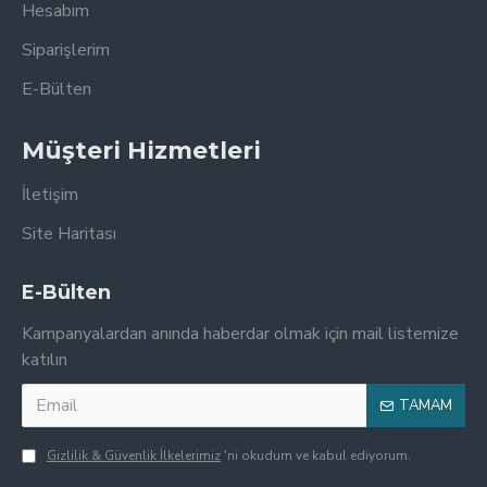
Hesabım
Siparişlerim
E-Bülten
Müşteri Hizmetleri
İletişim
Site Haritası
E-Bülten
Kampanyalardan anında haberdar olmak için mail listemize
katılın
TAMAM
Gizlilik & Güvenlik İlkelerimiz
'ni okudum ve kabul ediyorum.