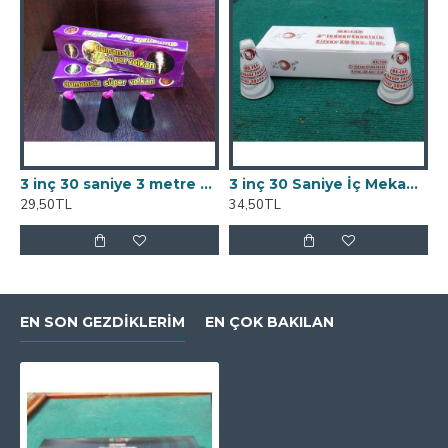
3 inç 30 saniye 3 metre dumansız süper volkan
3 inç 30 Saniye İç Mekan Silver Volkan
29,50TL
34,50TL
2
EN SON GEZDIKLERIM
EN ÇOK BAKILAN